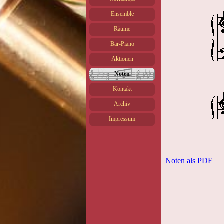
Ensemble
Räume
Bar-Piano
Aktionen
Noten
Kontakt
Archiv
Impressum
Noten als PDF