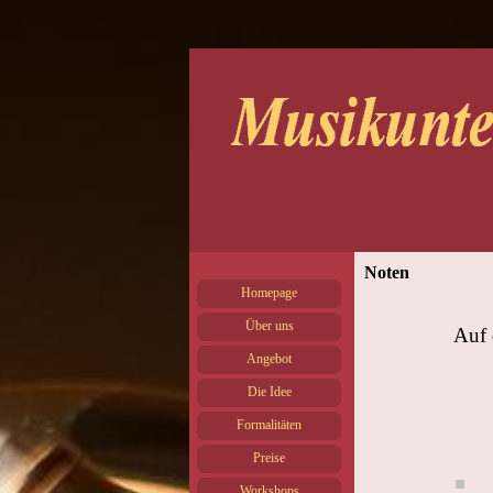
Noten
Homepage
Über uns
Auf 
Angebot
Die Idee
Formalitäten
Preise
Workshops